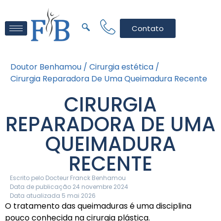
Contato
Doutor Benhamou /
Cirurgia estética /
Cirurgia Reparadora De Uma Queimadura Recente
CIRURGIA
REPARADORA DE UMA
QUEIMADURA
RECENTE
Escrito pelo
Docteur Franck Benhamou
Data de publicação 24 novembre 2024
Data atualizada 5 mai 2026
O tratamento das queimaduras é uma disciplina
pouco conhecida na cirurgia plástica.