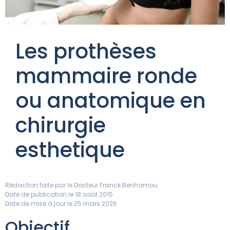
Les prothèses
mammaire ronde
ou anatomique en
chirurgie
esthetique
Rédaction faite par le
Docteur Franck Benhamou
Date de publication le 18 août 2015
Date de mise à jour le 25 mars 2026
Objectif