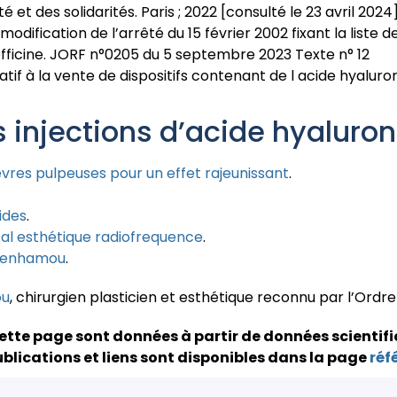
té et des solidarités. Paris ; 2022 [consulté le 23 avril 2024
odification de l’arrêté du 15 février 2002 fixant la list
fficine. JORF n°0205 du 5 septembre 2023 Texte n° 12
if à la vente de dispositifs contenant de l acide hyaluro
s injections d’acide hyaluro
èvres pulpeuses pour un effet rajeunissant
.
ides
.
al esthétique radiofrequence
.
Benhamou
.
ou
, chirurgien plasticien et esthétique reconnu par l’Ordr
ette page sont données à partir de données scientifi
blications et liens sont disponibles dans la page
réf