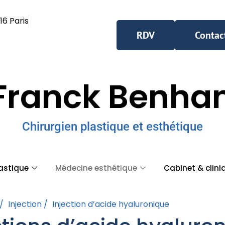
16 Paris
RDV
Contac
Franck Benh
Chirurgien plastique et esthétique
lastique
Médecine esthétique
Cabinet & clini
/
Injection /
Injection d’acide hyaluronique