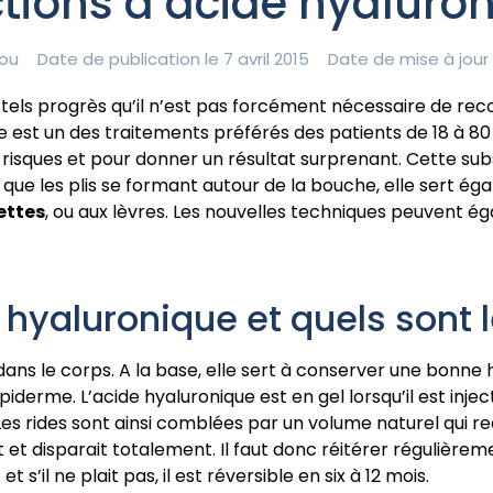
ctions d’acide hyaluro
ou
Date de publication le 7 avril 2015
Date de mise à jour
 tels progrès qu’il n’est pas forcément nécessaire de reco
ue est un des traitements préférés des patients de 18 à 80
isques et pour donner un résultat surprenant. Cette subs
i que les plis se formant autour de la bouche, elle sert é
ettes
, ou aux lèvres. Les nouvelles techniques peuvent 
hyaluronique et quels sont l
ns le corps. A la base, elle sert à conserver une bonne h
piderme. L’acide hyaluronique est en gel lorsqu’il est injec
Les rides sont ainsi comblées par un volume naturel qui r
 et disparait totalement. Il faut donc réitérer régulièremen
t s’il ne plait pas, il est réversible en six à 12 mois.