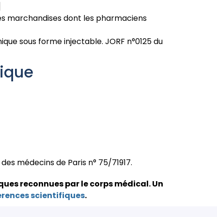
]
e des marchandises dont les pharmaciens
nique sous forme injectable. JORF n°0125 du
nique
e des médecins de Paris n° 75/71917.
ques reconnues par le corps médical.
Un
érences scientifiques
.