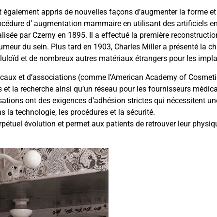
nt également appris de nouvelles façons d’augmenter la forme et
rocédure d’ augmentation mammaire en utilisant des artificiels en 
éalisée par Czerny en 1895. Il a effectué la première reconstruct
 tumeur du sein. Plus tard en 1903, Charles Miller a présenté la
du celluloïd et de nombreux autres matériaux étrangers pour les i
icaux et d’associations (comme l’American Academy of Cosmetic
s et la recherche ainsi qu’un réseau pour les fournisseurs médic
nisations ont des exigences d’adhésion strictes qui nécessitent 
 la technologie, les procédures et la sécurité.
rpétuel évolution et permet aux patients de retrouver leur physiq