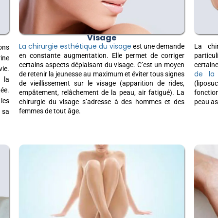
Visage
La chirurgie esthétique du visage
est une demande
La chi
ions
en constante augmentation. Elle permet de corriger
particu
ine
certains aspects déplaisant du visage. C’est un moyen
certain
ie.
de la 
de retenir la jeunesse au maximum et éviter tous signes
 la
de vieillissement sur le visage (apparition de rides,
(liposu
tée.
empâtement, relâchement de la peau, air fatigué). La
fonction
 les
chirurgie du visage s’adresse à des hommes et des
peau as
femmes de tout âge.
 sa