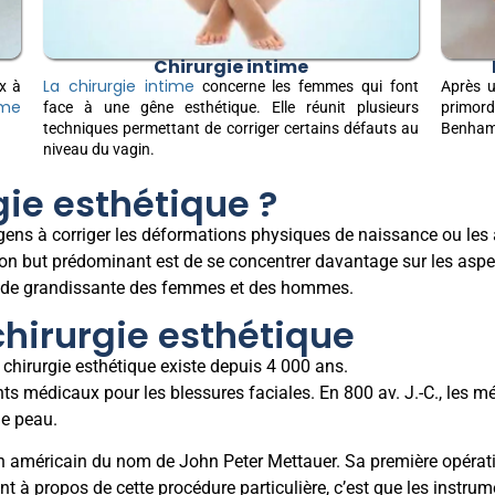
Chirurgie intime
La chirurgie intime
x à
concerne les femmes qui font
Après u
mme
face à une gêne esthétique. Elle réunit plusieurs
primord
techniques permettant de corriger certains défauts au
Benhamo
niveau du vagin.
gie esthétique ?
es gens à corriger les déformations physiques de naissance ou les 
son but prédominant est de se concentrer davantage sur les aspec
mande grandissante des femmes et des hommes.
chirurgie esthétique
 chirurgie esthétique existe depuis 4 000 ans.
ts médicaux pour les blessures faciales. En 800 av. J.-C., les 
de peau.
in américain du nom de John Peter Mettauer. Sa première opérati
t à propos de cette procédure particulière, c’est que les instrumen