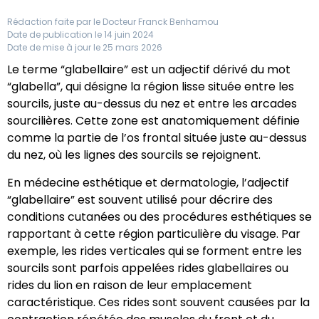
Rédaction faite par le
Docteur Franck Benhamou
Date de publication le 14 juin 2024
Date de mise à jour le 25 mars 2026
Le terme “glabellaire” est un adjectif dérivé du mot
“glabella”, qui désigne la région lisse située entre les
sourcils, juste au-dessus du nez et entre les arcades
sourcilières. Cette zone est anatomiquement définie
comme la partie de l’os frontal située juste au-dessus
du nez, où les lignes des sourcils se rejoignent.
En médecine esthétique et dermatologie, l’adjectif
“glabellaire” est souvent utilisé pour décrire des
conditions cutanées ou des procédures esthétiques se
rapportant à cette région particulière du visage. Par
exemple, les rides verticales qui se forment entre les
sourcils sont parfois appelées rides glabellaires ou
rides du lion en raison de leur emplacement
caractéristique. Ces rides sont souvent causées par la