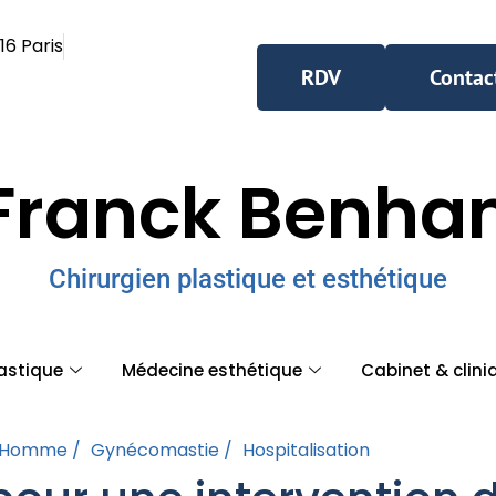
16 Paris
RDV
Contac
Franck Benh
Chirurgien plastique et esthétique
lastique
Médecine esthétique
Cabinet & clini
Homme /
Gynécomastie /
Hospitalisation