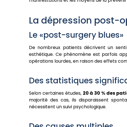
manifestations et les moyens de la prévenir
La dépression post-op
Le «post-surgery blues»
De nombreux patients décrivent un sentim
esthétique. Ce phénomène est parfois ap
opérations lourdes, en raison des effets com
Des statistiques signific
Selon certaines études,
20 à 30 % des pat
majorité des cas, ils disparaissent spo
nécessitent un suivi psychologique.
Des causes multiples