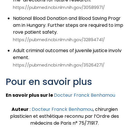
https://pubmed.ncbi.nlm.nih.gov/30589971/
National Blood Donation and Blood Saving Progr
am in Hungary. Further steps are required to imp
rove patient safety.
https://pubmed.ncbi.nlm.nih.gov/32894741/
Adult criminal outcomes of juvenile justice involv
ement.
https://pubmed.ncbi.nlm.nih.gov/35264271/
Pour en savoir plus
En savoir plus sur le
Docteur Franck Benhamou
Auteur
:
Docteur Franck Benhamou
, chirurgien
plasticien et esthétique reconnu par l’Ordre des
médecins de Paris n° 75/71917.