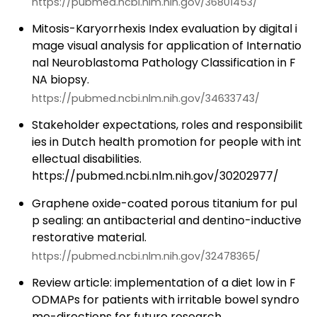
https://pubmed.ncbi.nlm.nih.gov/36801453/
Mitosis-Karyorrhexis Index evaluation by digital i
mage visual analysis for application of Internatio
nal Neuroblastoma Pathology Classification in F
NA biopsy.
https://pubmed.ncbi.nlm.nih.gov/34633743/
Stakeholder expectations, roles and responsibilit
ies in Dutch health promotion for people with int
ellectual disabilities.
https://pubmed.ncbi.nlm.nih.gov/30202977/
Graphene oxide-coated porous titanium for pul
p sealing: an antibacterial and dentino-inductive
restorative material.
https://pubmed.ncbi.nlm.nih.gov/32478365/
Review article: implementation of a diet low in F
ODMAPs for patients with irritable bowel syndro
me-directions for future research.