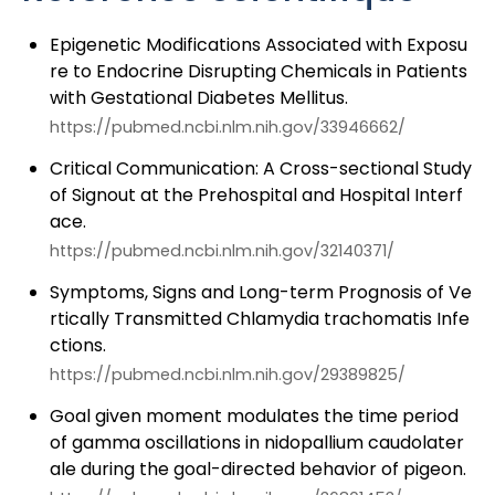
Epigenetic Modifications Associated with Exposu
re to Endocrine Disrupting Chemicals in Patients
with Gestational Diabetes Mellitus.
https://pubmed.ncbi.nlm.nih.gov/33946662/
Critical Communication: A Cross-sectional Study
of Signout at the Prehospital and Hospital Interf
ace.
https://pubmed.ncbi.nlm.nih.gov/32140371/
Symptoms, Signs and Long-term Prognosis of Ve
rtically Transmitted Chlamydia trachomatis Infe
ctions.
https://pubmed.ncbi.nlm.nih.gov/29389825/
Goal given moment modulates the time period
of gamma oscillations in nidopallium caudolater
ale during the goal-directed behavior of pigeon.