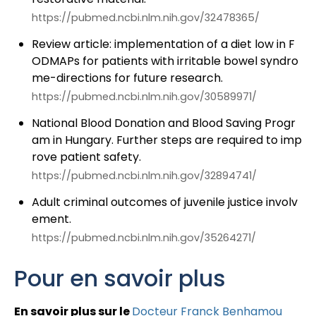
https://pubmed.ncbi.nlm.nih.gov/32478365/
Review article: implementation of a diet low in F
ODMAPs for patients with irritable bowel syndro
me-directions for future research.
https://pubmed.ncbi.nlm.nih.gov/30589971/
National Blood Donation and Blood Saving Progr
am in Hungary. Further steps are required to imp
rove patient safety.
https://pubmed.ncbi.nlm.nih.gov/32894741/
Adult criminal outcomes of juvenile justice involv
ement.
https://pubmed.ncbi.nlm.nih.gov/35264271/
Pour en savoir plus
En savoir plus sur le
Docteur Franck Benhamou