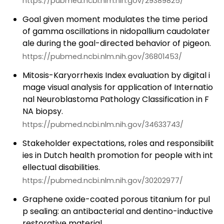
https://pubmed.ncbi.nlm.nih.gov/29389825/
Goal given moment modulates the time period
of gamma oscillations in nidopallium caudolater
ale during the goal-directed behavior of pigeon.
https://pubmed.ncbi.nlm.nih.gov/36801453/
Mitosis-Karyorrhexis Index evaluation by digital i
mage visual analysis for application of Internatio
nal Neuroblastoma Pathology Classification in F
NA biopsy.
https://pubmed.ncbi.nlm.nih.gov/34633743/
Stakeholder expectations, roles and responsibilit
ies in Dutch health promotion for people with int
ellectual disabilities.
https://pubmed.ncbi.nlm.nih.gov/30202977/
Graphene oxide-coated porous titanium for pul
p sealing: an antibacterial and dentino-inductive
restorative material.