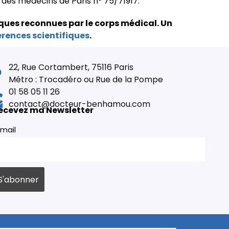
e des médecins de Paris n° 75/71917.
ques reconnues par le corps médical.
Un
érences scientifiques
.
22, Rue Cortambert, 75116 Paris
Métro : Trocadéro ou Rue de la Pompe
01 58 05 11 26
contact@docteur-benhamou.com
ecevez ma Newsletter
mail