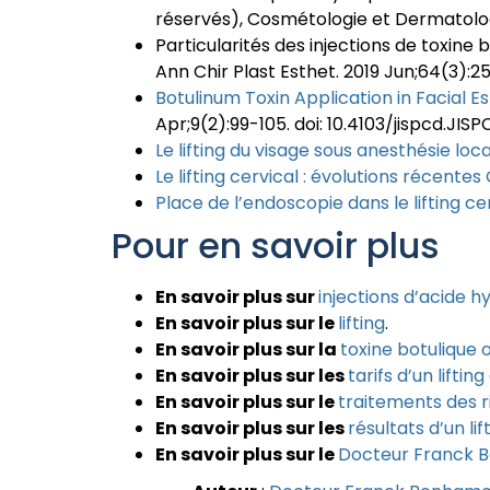
réservés), Cosmétologie et Dermatolog
Particularités des injections de toxine
Ann Chir Plast Esthet. 2019 Jun;64(3):259
Botulinum Toxin Application in Facial 
Apr;9(2):99-105. doi: 10.4103/jispcd.JI
Le lifting du visage sous anesthésie lo
Le lifting cervical : évolutions récentes 
Place de l’endoscopie dans le lifting c
Pour en savoir plus
En savoir plus sur
injections d’acide h
En savoir plus sur le
lifting
.
En savoir plus sur la
toxine botulique 
En savoir plus sur les
tarifs d’un liftin
En savoir plus sur le
traitements des r
En savoir plus sur les
résultats d’un lif
En savoir plus sur le
Docteur Franck 