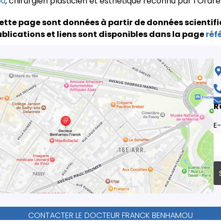
ou
, chirurgien plasticien et esthétique reconnu par l’Ordr
ette page sont données à partir de données scientifi
blications et liens sont disponibles dans la page
réf
R
E-
CONTACTER LE DOCTEUR FRANCK BENHAMOU