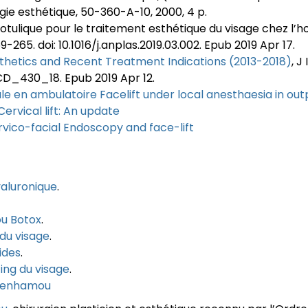
ie esthétique, 50-360-A-10, 2000, 4 p.
 botulique pour le traitement esthétique du visage chez l’h
-265. doi: 10.1016/j.anplas.2019.03.002. Epub 2019 Apr 17.
Esthetics and Recent Treatment Indications (2013-2018)
, 
SPCD_430_18. Epub 2019 Apr 12.
cale en ambulatoire Facelift under local anesthaesia in ou
Cervical lift: An update
ervico-facial Endoscopy and face-lift
yaluronique
.
ou Botox
.
g du visage
.
ides
.
ting du visage
.
Benhamou