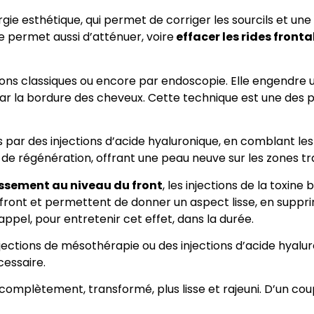
urgie esthétique, qui permet de corriger les sourcils et un
e permet aussi d’atténuer, voire
effacer les rides fronta
isions classiques ou encore par endoscopie. Elle engendre 
e par la bordure des cheveux. Cette technique est une de
es par des injections d’acide hyaluronique, en comblant le
 de régénération, offrant une peau neuve sur les zones tr
issement au niveau du front
, les injections de la toxin
front et permettent de donner un aspect lisse, en supprima
rappel, pour entretenir cet effet, dans la durée.
ections de mésothérapie ou des injections d’acide hyaluron
cessaire.
complètement, transformé, plus lisse et rajeuni. D’un coup