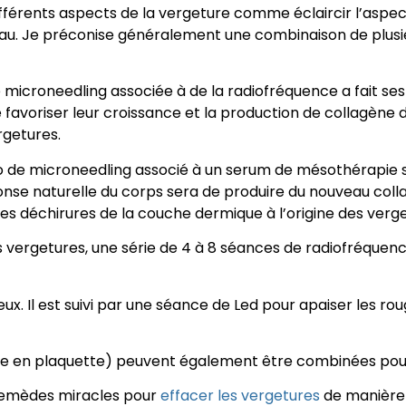
 différents aspects de la vergeture comme éclaircir l’aspect
au. Je préconise généralement une combinaison de plusie
 microneedling associée à de la radiofréquence a fait se
 favoriser leur croissance et la production de collagène d
rgetures.
lo de microneedling associé à un serum de mésothérapie s
nse naturelle du corps sera de produire du nouveau colla
les déchirures de la couche dermique à l’origine des verg
s vergetures, une série de 4 à 8 séances de radiofréquen
eux. Il est suivi par une séance de Led pour apaiser les ro
e en plaquette) peuvent également être combinées pour 
de remèdes miracles pour
effacer les vergetures
de manière 