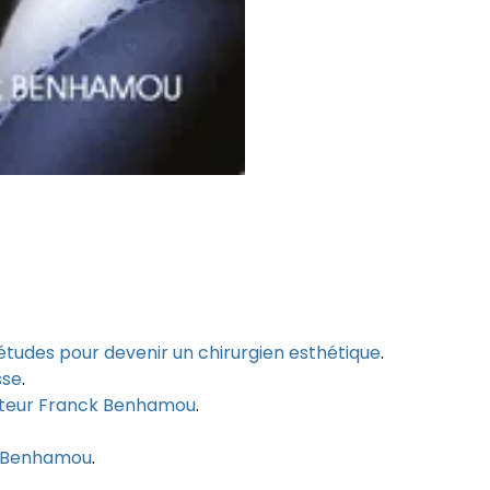
 études pour devenir un chirurgien esthétique
.
sse
.
cteur Franck Benhamou
.
k Benhamou
.