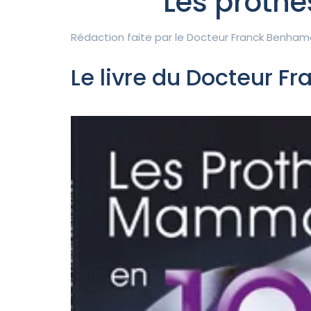
Les proth
Rédaction faite par le
Docteur Franck Benham
Le livre du Docteur 