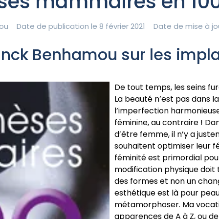
èses mammaires en 100
ou
Date de publication le 8 février 2021
Date de mise à jo
Franck Benhamou sur les im
De tout temps, les seins fu
La beauté n’est pas dans la
l’imperfection harmonieuse. 
féminine, au contraire ! D
d’être femme, il n’y a just
souhaitent optimiser leur fé
féminité est primordial po
modification physique doit
des formes et non un chan
esthétique est là pour peau
métamorphoser. Ma vocatio
apparences de A à Z, ou d