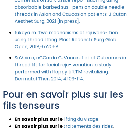
consensus on soft tissue repo- sitioning using
absorbable barbed sus- pension double needle
threads in Asian and Caucasian patients. J Cutan
Aesthet Surg, 2021 [in press].
fukaya m. Two mechanisms of rejuvena- tion
using thread lifting. Plast Reconstr Surg Glob
Open, 2018;6:e2068.
SaVoia a, aCCardo C, Vannini f et al. Outcomes in
thread lift for facial reju- venation: a study
performed with Happy LiftTM revitalizing.
Dermatol Ther, 2014; 4:103-114.
Pour en savoir plus sur les
fils tenseurs
En savoir plus sur le
lifting du visage
.
En savoir plus sur le
traitements des rides
.