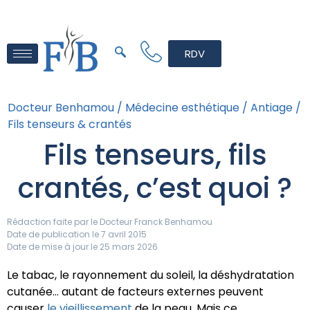
RDV
Docteur Benhamou /
Médecine esthétique /
Antiage /
Fils tenseurs & crantés
Fils tenseurs, fils
crantés, c’est quoi ?
Rédaction faite par le
Docteur Franck Benhamou
Date de publication le 7 avril 2015
Date de mise à jour le 25 mars 2026
Le tabac, le rayonnement du soleil, la déshydratation
cutanée… autant de facteurs externes peuvent
causer
le vieillissement
de la peau. Mais ce