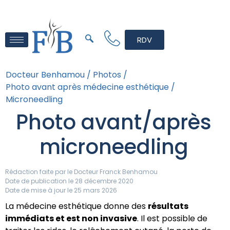
RDV
Docteur Benhamou /
Photos /
Photo avant après médecine esthétique /
Microneedling
Photo avant/après
microneedling
Rédaction faite par le
Docteur Franck Benhamou
Date de publication le 28 décembre 2020
Date de mise à jour le 25 mars 2026
La médecine esthétique donne des
résultats
immédiats et est non invasive
. Il est possible de