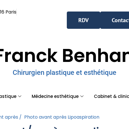
16 Paris
RDV
Contac
Franck Benh
Chirurgien plastique et esthétique
lastique
Médecine esthétique
Cabinet & clini
t après /
Photo avant après Lipoaspiration