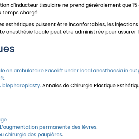
ion d’inducteur tissulaire ne prend généralement que 15 à
du temps chargé.
 esthétiques puissent être inconfortables, les injections
tite anesthésie locale peut être administrée pour assurer
ues
cale en ambulatoire Facelift under local anesthaesia in ou
ft.
 blepharoplasty.
Annales de Chirurgie Plastique Esthétiq
sage
.
s : L’augmentation permanente des lèvres
.
u chirurgie des paupières
.