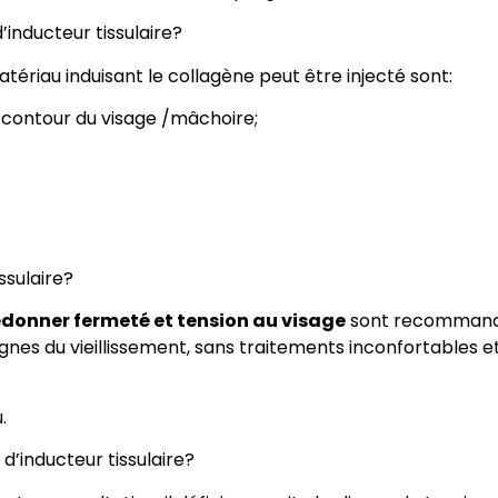
’inducteur tissulaire?
ériau induisant le collagène peut être injecté sont:
e contour du visage /mâchoire;
ssulaire?
edonner fermeté et tension au visage
sont recommandée
gnes du vieillissement, sans traitements inconfortables et
.
’inducteur tissulaire?