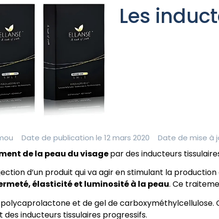
Les induct
amou
Date de publication le 12 mars 2020
Date de mise à j
ement de la peau du visage
par des inducteurs tissulaire
ection d’un produit qui va agir en stimulant la production 
rmeté, élasticité et luminosité à la peau
. Ce traitem
 polycaprolactone et de gel de carboxyméthylcellulose. C
 des inducteurs tissulaires progressifs.