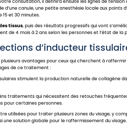
otre consultation, il définira ensuite les lignes de tension
ide d’une canule, une petite anesthésie locale aux points 
e 15 et 30 minutes.
es tissus
, puis des résultats progressifs qui vont s’amél
ent de 4 mois à 2 ans selon les personnes et l’état de la 
ections d’inducteur tissulair
nt plusieurs avantages pour ceux qui cherchent à raffermir 
ages de ce traitement :
ssulaires stimulent la production naturelle de collagène d
s traitements qui nécessitent des retouches fréquentes, 
ans pour certaines personnes.
e utilisées pour traiter plusieurs zones du visage, y compri
i une solution globale pour le raffermissement du visage.