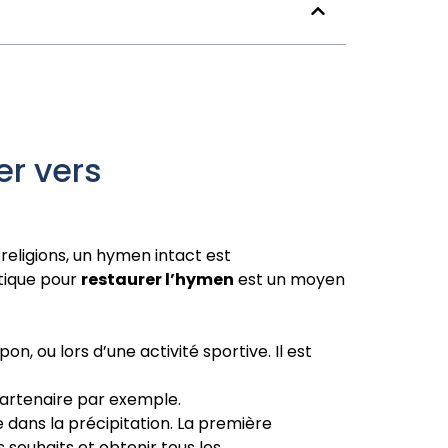
er vers
 religions, un hymen intact est
étique pour
restaurer l’hymen
est un moyen
n, ou lors d’une activité sportive. Il est
partenaire par exemple.
e dans la précipitation. La première
 souhaits et obtenir tous les