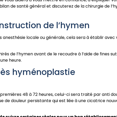
lan de santé général et discuterez de la chirurgie de l’h
onstruction de l’hymen
s anesthésie locale ou générale, cela sera à établir avec v
irés de l’hymen avant de le recoudre à l’aide de fines sutu
’une heure.
rès hyménoplastie
premières 48 à 72 heures, celui-ci sera traité par anti do
ue de douleur persistante qui est liée à une cicatrice nouve
de suivre certaines règles pour un bon rétablissement