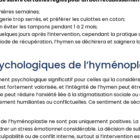
mières semaines;
gerie trop serrés, et préférer les culottes en coton;
 éviter les tampons pendant 1 à 2 mois;
 quelques jours après l’intervention, cependant la pratiqu
ode de récupération, l’hymen se déchirera et saignera lo
ychologiques de l’hyménopl
t psychologique significatif pour celles qui la considè
té est fortement valorisée, et l’intégrité de l’hymen peu
eut réduire l’anxiété liée à la stigmatisation sociale ou à 
lement humiliantes ou conflictuelles. Ce sentiment de sécu
 de l’hyménoplastie ne sont pas uniquement positives. L
ndrer un stress émotionnel considérable. La décision de s
bilité ou de conflit interne, surtout si l’intervention es