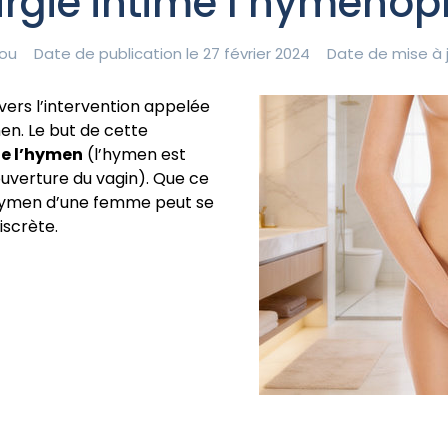
rgie intime l’hyménop
ou
Date de publication le 27 février 2024
Date de mise à j
rs l’intervention appelée
en. Le but de cette
de l’hymen
(l’hymen est
uverture du vagin). Que ce
 l’hymen d’une femme peut se
discrète.