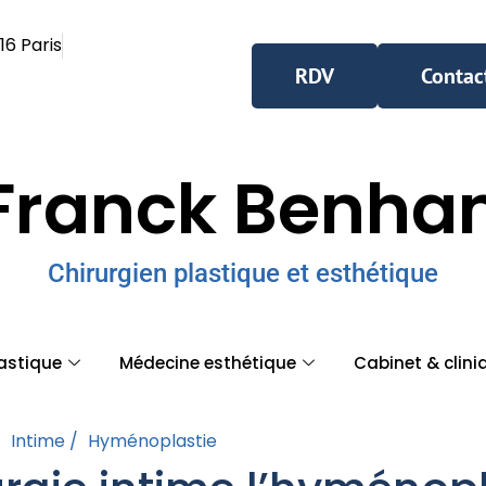
16 Paris
RDV
Contac
Franck Benh
Chirurgien plastique et esthétique
lastique
Médecine esthétique
Cabinet & clini
/
Intime /
Hyménoplastie