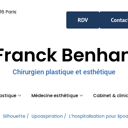
16 Paris
RDV
Contac
Franck Benh
Chirurgien plastique et esthétique
lastique
Médecine esthétique
Cabinet & clini
/
Silhouette /
Lipoaspiration /
L’hospitalisation pour lipo