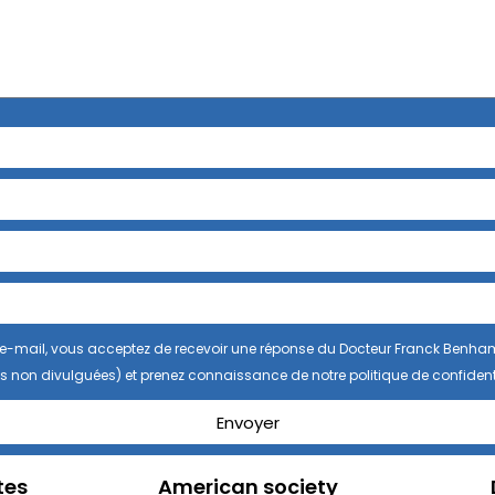
se e-mail, vous acceptez de recevoir une réponse du Docteur Franck Benha
s non divulguées) et prenez connaissance de notre politique de confidenti
Envoyer
tes
American society