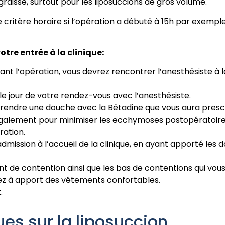
raisse, surtout pour les liposuccions de gros volume.
ritère horaire si l’opération a débuté à 15h par exemple 
otre entrée à la clinique:
nt l’opération, vous devrez rencontrer l’anesthésiste à la
 le jour de votre rendez-vous avec l’anesthésiste.
 prendre une douche avec la Bétadine que vous aura prescri
 également pour minimiser les ecchymoses postopératoire
ration.
admission à l’accueil de la clinique, en ayant apporté les 
de contention ainsi que les bas de contentions qui vous 
nsez à apport des vêtements confortables.
.
ues sur la liposuccion