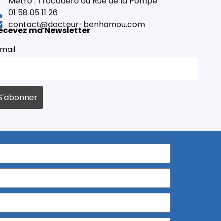
Métro : Trocadéro ou Rue de la Pompe
01 58 05 11 26
contact@docteur-benhamou.com
ecevez ma Newsletter
mail