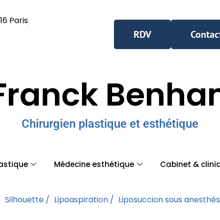
16 Paris
RDV
Contac
Franck Benh
Chirurgien plastique et esthétique
lastique
Médecine esthétique
Cabinet & clini
/
Silhouette /
Lipoaspiration /
Liposuccion sous anesthés