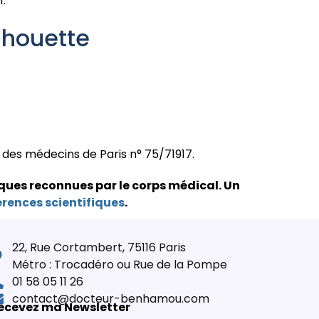
1.
ilhouette
e des médecins de Paris n° 75/71917.
ques reconnues par le corps médical.
Un
érences scientifiques
.
22, Rue Cortambert, 75116 Paris
Métro : Trocadéro ou Rue de la Pompe
01 58 05 11 26
contact@docteur-benhamou.com
ecevez ma Newsletter