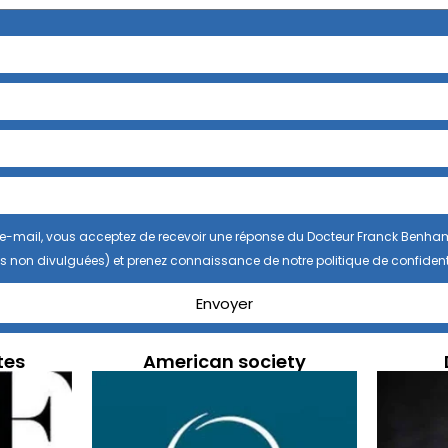
se e-mail, vous acceptez de recevoir une réponse du Docteur Franck Benha
s non divulguées) et prenez connaissance de notre politique de confidenti
Envoyer
tes
American society