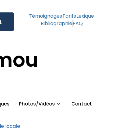
Témoignages
Tarifs
Lexique
t
Bibliographie
FAQ
amou
ques
Photos/Vidéos
Contact
ie locale