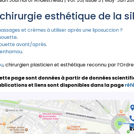
an Journal of Anaesthesia | Vol. 55| Issue 3 | May-Jun 201
 chirurgie esthétique de la s
assages et crèmes à utiliser après une liposuccion ?
lhouette
.
houette avant/après
.
Benhamou
.
ou
, chirurgien plasticien et esthétique reconnu par l’Ordr
ette page sont données à partir de données scientifi
blications et liens sont disponibles dans la page
réf
R