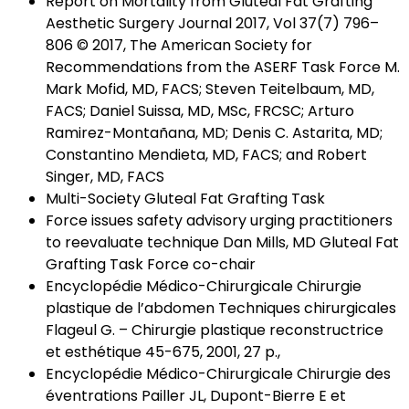
Report on Mortality from Gluteal Fat Grafting
Aesthetic Surgery Journal 2017, Vol 37(7) 796–
806 © 2017, The American Society for
Recommendations from the ASERF Task Force M.
Mark Mofid, MD, FACS; Steven Teitelbaum, MD,
FACS; Daniel Suissa, MD, MSc, FRCSC; Arturo
Ramirez-Montañana, MD; Denis C. Astarita, MD;
Constantino Mendieta, MD, FACS; and Robert
Singer, MD, FACS
Multi-Society Gluteal Fat Grafting Task
Force issues safety advisory urging practitioners
to reevaluate technique Dan Mills, MD Gluteal Fat
Grafting Task Force co-chair
Encyclopédie Médico-Chirurgicale Chirurgie
plastique de l’abdomen Techniques chirurgicales
Flageul G. – Chirurgie plastique reconstructrice
et esthétique 45-675, 2001, 27 p.,
Encyclopédie Médico-Chirurgicale Chirurgie des
éventrations Pailler JL, Dupont-Bierre E et